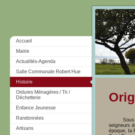
LA 
Au cœ
Accueil
Mairie
Actualités-Agenda
Salle Communale Robert Hue
Histoire
Ordures Ménagères / Tri /
Orig
Déchetterie
Enfance Jeunesse
Randonnées
Sous 
seigneurs do
Artisans
époque, la 