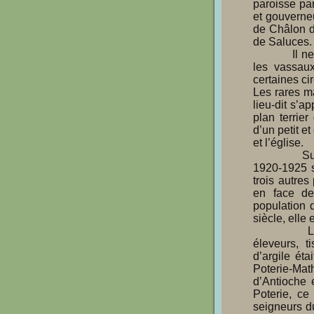
paroisse par
et gouverne
de Châlon de
de Saluces.

            Il ne reste plus que les Mottes du manoir seigneurial de la Poterie. Jadis, 
les vassaux
certaines ci
Les rares ma
lieu-dit s’ap
plan terrier
d’un petit et
et l’église.

            Sur le plan napoléonien, la motte présente encore quelques murs (en 
1920-1925 s’
trois autres
en face de
population 
siècle, elle 
            Les activité agricoles et artisanales étaient très développées : petits 
éleveurs, t
d’argile ét
Poterie-Math
d’Antioche 
Poterie, ce 
seigneurs du