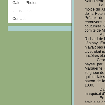
Saint Pierre
Galerie Photos
            Le premier de ces seigneurs que l’on connaisse vivait dans la seconde 
moitié du XI
Liens utiles
de la Poter
Préaux, de 
Contact
retrouvons 
coutumier N
comité de Mo
            Au quatorzième siècle, la seigneurie de la Poterie appartenait en dot à 
Richard de L
l’épinay. E
n’avait pas 
Livet était
ancêtres éta
            Georges de Livet, fils de Richard, fut prisonnier des anglais : sa rançon fut 
payée par 
Marguerite 
seigneur de 
qui lui lai
patron de la
1830.

            Dans un acte de 1679, la Poterie est citée comme une dépendance du 
marquisat d’
            En 1724, François-Marc de Châlons, baron de Cretot et Saint Samson, 
était le seig