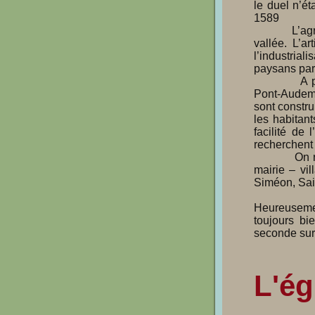
le duel n’ét
1589

            L’agriculture s’est modernisée sur le plateau et a presque disparu dans la 
vallée. L’ar
l’industrial
paysans par
            A partir de la fin du XIXè siècle, c’est la route départementale Lieurey-
Pont-Audemer
sont constru
les habitant
facilité de 
recherchent 
            On retrouve cette configuration : église – ancien village dans la vallée et 
mairie – vi
Siméon, Sain
Heureusemen
toujours bie
seconde sur 
L'ég