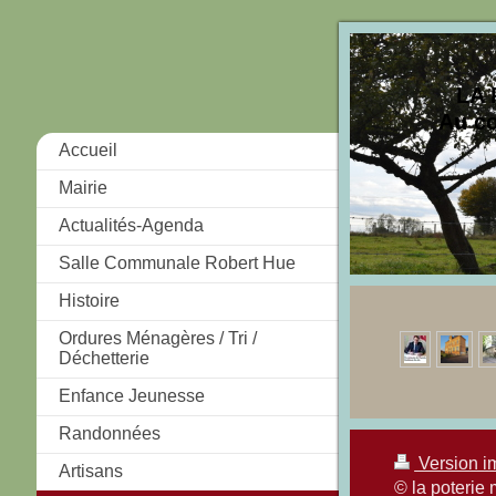
LA 
Au cœ
Accueil
Mairie
Actualités-Agenda
Salle Communale Robert Hue
Histoire
Ordures Ménagères / Tri /
Déchetterie
Enfance Jeunesse
Randonnées
Version i
Artisans
© la poterie